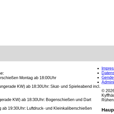
Impre
Datens
e:
Gende
erschießen
Montag ab 18:00Uhr
Admini
(ungerade KW) ab 18:30Uhr:
Skat- und Spieleabend incl.
© 2026 
Kyffhä
(gerade KW) ab 18:30Uhr:
Bogenschießen und Dart
Rühen
 ab 19:30Uhr: Luftdruck- und Kleinkaliberschießen
Haup