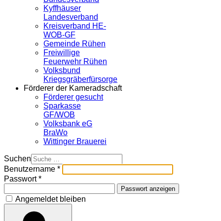
Kyffhäuser
Landesverband
Kreisverband HE-
WOB-GF
Gemeinde Rühen
Freiwillige
Feuerwehr Rühen
Volksbund
Kriegsgräberfürsorge
Förderer der Kameradschaft
Förderer gesucht
Sparkasse
GF/WOB
Volksbank eG
BraWo
Wittinger Brauerei
Suchen
Benutzername
*
Passwort
*
Passwort anzeigen
Angemeldet bleiben