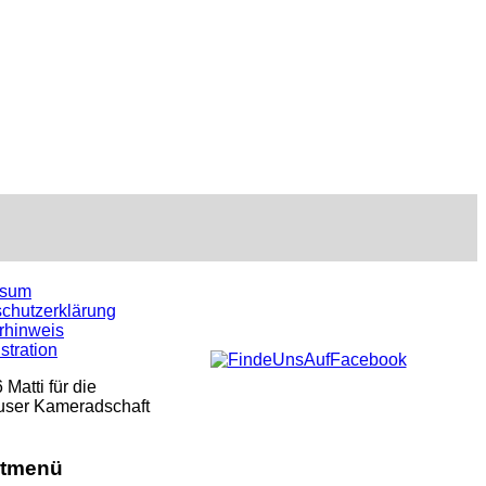
ssum
chutzerklärung
rhinweis
stration
Matti für die
user Kameradschaft
tmenü