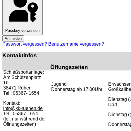
Passkey verwenden
Anmelden
Passwort vergessen?
Benutzername vergessen?
Kontaktinfos
Öffungszeiten
Schießsportanlage:
Am Schützenplatz
1b
Jugend
Erwachsen
38471 Rühen
Donnerstag ab 17:00Uhr
Großkalib
Tel.: 05367- 1654
Dienstag 
Kontakt:
Dart
info@kk-ruehen.de
Tel.: 05367-1654
Dienstag 
(tel. nur während der
Öffnungszeiten)
Donnerstag